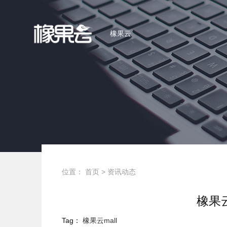
橡果云
位置：
首页
>
资讯动态
橡果云
Tag：
橡果云mall