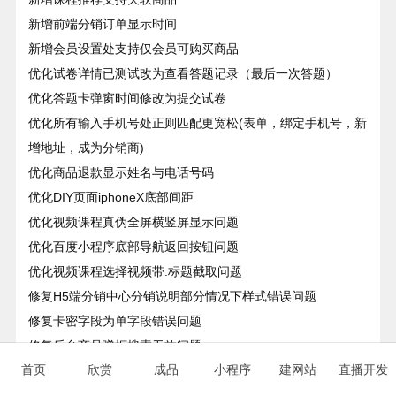
新增前端分销订单显示时间
新增会员设置处支持仅会员可购买商品
优化试卷详情已测试改为查看答题记录（最后一次答题）
优化答题卡弹窗时间修改为提交试卷
优化所有输入手机号处正则匹配更宽松(表单，绑定手机号，新
增地址，成为分销商)
优化商品退款显示姓名与电话号码
优化DIY页面iphoneX底部间距
优化视频课程真伪全屏横竖屏显示问题
优化百度小程序底部导航返回按钮问题
优化视频课程选择视频带.标题截取问题
修复H5端分销中心分销说明部分情况下样式错误问题
修复卡密字段为单字段错误问题
修复后台商品弹框搜索无效问题
首页
欣赏
成品
小程序
建网站
直播开发
修复答题页是否支持重新测试文字显示错误
修复DIY页面商品组件页面背景跟随页面不生效问题