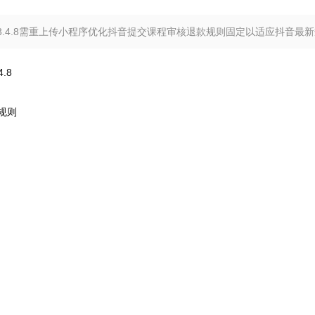
程序V3.4.8需重上传小程序优化抖音提交课程审核退款规则固定以适应抖音
.8
规则