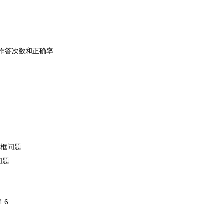
作答次数和正确率
入框问题
问题
4.6