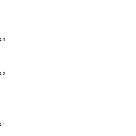
4.3
4.2
4.1