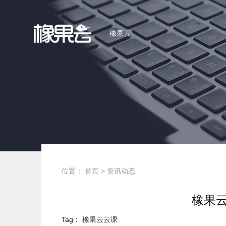
橡果云
位置：
首页
>
资讯动态
橡果云
Tag：
橡果云云课